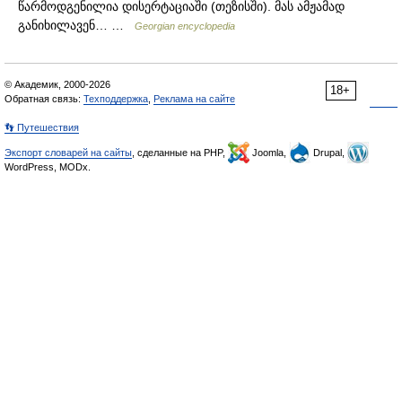
წარმოდგენილია დისერტაციაში (თეზისში). მას ამჟამად
განიხილავენ… …
Georgian encyclopedia
© Академик, 2000-2026
18+
Обратная связь:
Техподдержка
,
Реклама на сайте
👣 Путешествия
Экспорт словарей на сайты
, сделанные на PHP,
Joomla,
Drupal,
WordPress, MODx.